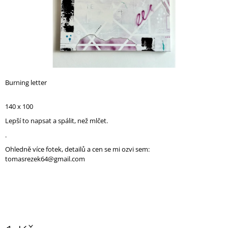
A
J
Í
T
?
Burning letter
140 x 100
HLEDAT
Lepší to napsat a spálit, než mlčet.
.
Ohledně více fotek, detailů a cen se mi ozvi sem:
D
tomasrezek64@gmail.com
O
P
O
R
U
Č
U