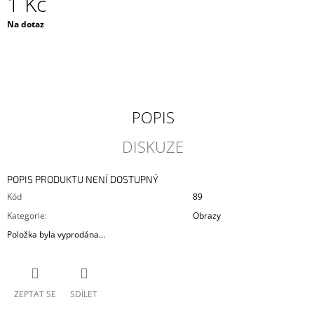
1 Kč
J
Měrná
E
Na dotaz
cena:
M
E
DNES
X
SHARDART
POPIS
SKLENICE
890
DISKUZE
Kč
POPIS PRODUKTU NENÍ DOSTUPNÝ
Kód
89
Kategorie
:
Obrazy
Položka byla vyprodána…
ZEPTAT SE
SDÍLET