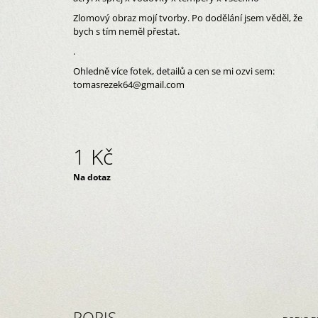
SKLENICE
Zlomový obraz mojí tvorby. Po dodělání jsem věděl, že
2 390 Kč
bych s tím neměl přestat.
.
Ohledně více fotek, detailů a cen se mi ozvi sem:
tomasrezek64@gmail.com
1 Kč
Měrná
Na dotaz
cena:
POPIS