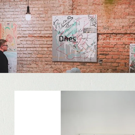
CO POTŘEBUJETE NAJÍT?
Dnes
HLEDAT
DOPORUČUJEME
DNES X SHARDART SKLENICE
DNES X SHARDAR