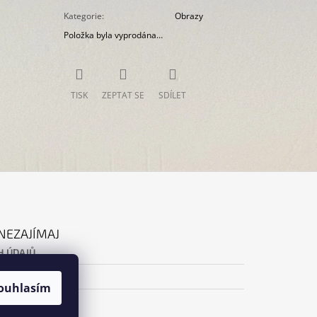
Kategorie
:
Obrazy
Položka byla vyprodána…
TISK
ZEPTAT SE
SDÍLET
NEZAJÍMAJ
H ÚDAJŮ
ouhlasím