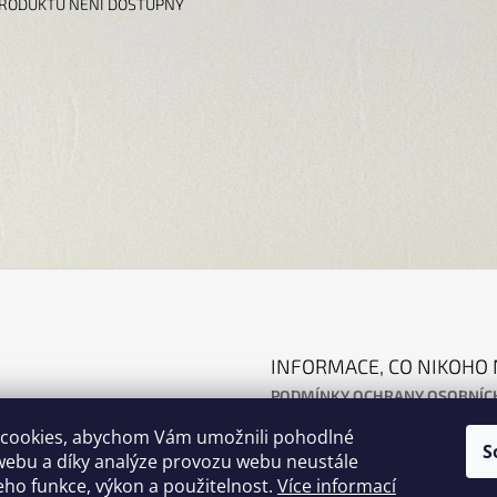
PRODUKTU NENÍ DOSTUPNÝ
INFORMACE, CO NIKOHO 
PODMÍNKY OCHRANY OSOBNÍC
OBCHODNÍ PODMÍNKY
cookies, abychom Vám umožnili pohodlné
S
webu a díky analýze provozu webu neustále
jeho funkce, výkon a použitelnost.
Více informací