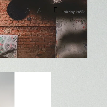
NÁKUPNÍ
HLEDAT
KOŠÍK
Prázdný košík
PŘIHLÁŠENÍ
Následující
T SET 2 SKLENICE