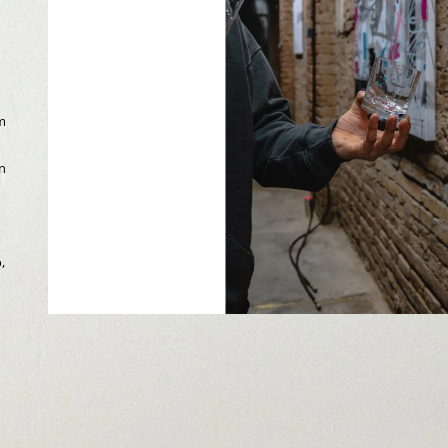
890 Kč
1 680 Kč
m
en
,