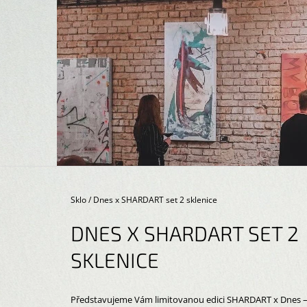
K
Přejít
na
O
ZPĚT
ZPĚT
obsah
DO
DO
Š
OBCHODU
OBCHODU
Í
K
Domů
Sklo
/
Dnes x SHARDART set 2 sklenice
DNES X SHARDART SET 2
SKLENICE
DNES X SHARDART SET KARAFA & 2
Představujeme Vám limitovanou edici SHARDART x Dnes 