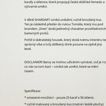
SKLENICE
karafy a sklenice, které propojují české sklářské řemeslo a
2 390 Kč
výtvarné umění.
V dílně SHARDART vzniká unikátní, ručně broušený kus.
Ten je následně předán do rukou Tomáše, který mu pod
brandem „Dnes“ dodá jedinečný charakter prostřednictví
barevných prvků.
Pořiď si sběratelský kousek, který dodá tvému interiéru t
správný vibe a tvůj oblíbený drink posune na úplně jiný
level.
DISCLAIMER! Barvy se mohou užíváním vytrácet, což je i to
co nás na tom baví – vzniká tak umění, které se mění
časem.
Specifikace:
* omezené množství – pouze 25 karaf a 50 sklenic.
* ručně malovaný a broušený kus (matné i lesklé plochy)