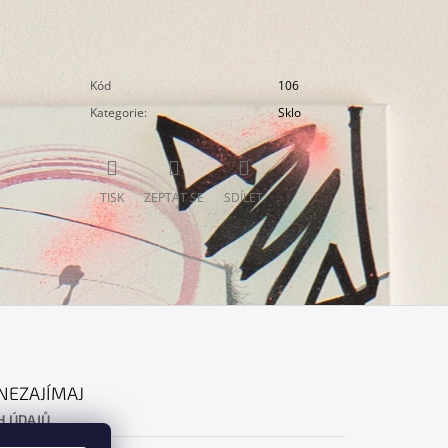
Kód
106
Kategorie
:
Sklo
TISK
ZEPTAT SE
SDÍLET
NEZAJÍMAJ
H ÚDAJŮ