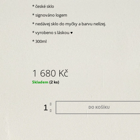
* české sklo
* signováno logem
* nedávej sklo do myčky a barvu nelízej.
* vyrobeno s láskou ♥
* 300ml
1 680 Kč
Měrná
Skladem
(2 ks)
cena:
DO KOŠÍKU