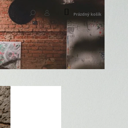
NÁKUPNÍ
HLEDAT
KOŠÍK
Prázdný košík
PŘIHLÁŠENÍ
Následující
T SET 2 SKLENICE