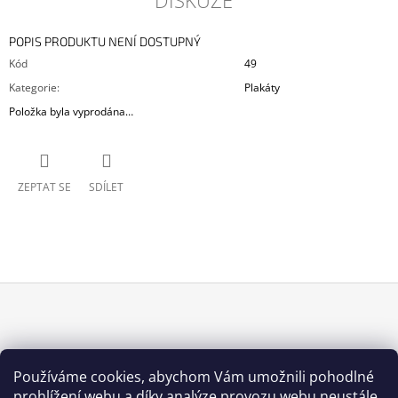
DISKUZE
J
E
POPIS PRODUKTU NENÍ DOSTUPNÝ
M
Kód
49
E
Kategorie
:
Plakáty
DNES
Položka byla vyprodána…
X
SHARDART
SKLENICE
890
ZEPTAT SE
SDÍLET
Kč
Z
Á
P
Používáme cookies, abychom Vám umožnili pohodlné
INFORMACE, CO NIKOHO NEZAJÍMAJ
prohlížení webu a díky analýze provozu webu neustále